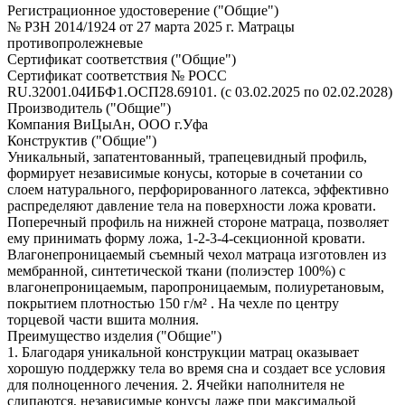
Регистрационное удостоверение ("Общие")
№ РЗН 2014/1924 от 27 марта 2025 г. Матрацы
противопролежневые
Сертификат соответствия ("Общие")
Сертификат соответствия № РОСС
RU.32001.04ИБФ1.ОСП28.69101. (с 03.02.2025 по 02.02.2028)
Производитель ("Общие")
Компания ВиЦыАн, ООО г.Уфа
Конструктив ("Общие")
Уникальный, запатентованный, трапецевидный профиль,
формирует независимые конусы, которые в сочетании со
слоем натурального, перфорированного латекса, эффективно
распределяют давление тела на поверхности ложа кровати.
Поперечный профиль на нижней стороне матраца, позволяет
ему принимать форму ложа, 1-2-3-4-секционной кровати.
Влагонепроницаемый съемный чехол матраца изготовлен из
мембранной, синтетической ткани (полиэстер 100%) с
влагонепроницаемым, паропроницаемым, полиуретановым,
покрытием плотностью 150 г/м² . На чехле по центру
торцевой части вшита молния.
Преимущество изделия ("Общие")
1. Благодаря уникальной конструкции матрац оказывает
хорошую поддержку тела во время сна и создает все условия
для полноценного лечения. 2. Ячейки наполнителя не
слипаются, независимые конусы даже при максимальой