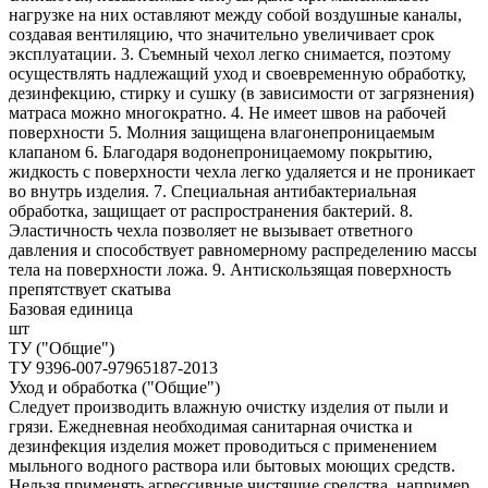
нагрузке на них оставляют между собой воздушные каналы,
создавая вентиляцию, что значительно увеличивает срок
эксплуатации. 3. Съемный чехол легко снимается, поэтому
осуществлять надлежащий уход и своевременную обработку,
дезинфекцию, стирку и сушку (в зависимости от загрязнения)
матраса можно многократно. 4. Не имеет швов на рабочей
поверхности 5. Молния защищена влагонепроницаемым
клапаном 6. Благодаря водонепроницаемому покрытию,
жидкость с поверхности чехла легко удаляется и не проникает
во внутрь изделия. 7. Специальная антибактериальная
обработка, защищает от распространения бактерий. 8.
Эластичность чехла позволяет не вызывает ответного
давления и способствует равномерному распределению массы
тела на поверхности ложа. 9. Антискользящая поверхность
препятствует скатыва
Базовая единица
шт
ТУ ("Общие")
ТУ 9396-007-97965187-2013
Уход и обработка ("Общие")
Следует производить влажную очистку изделия от пыли и
грязи. Ежедневная необходимая санитарная очистка и
дезинфекция изделия может проводиться с применением
мыльного водного раствора или бытовых моющих средств.
Нельзя применять агрессивные чистящие средства, например,