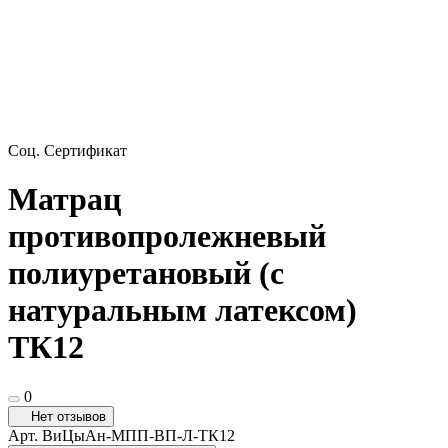
Соц. Сертификат
Матрац
противопролежневый
полиуретановый (с
натуральным латексом)
ТК12
0
Нет отзывов
Арт.
ВиЦыАн-МПП-ВП-Л-ТК12