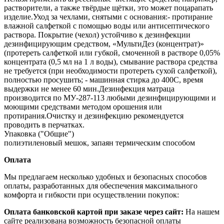
растворители, а также твёрдые щётки, это может поцарапать
изделие.Уход за чехлами, снятыми с основания:- протирание
влажной салфеткой с помощью воды или антисептического
раствора. Покрытие (чехол) устойчиво к дезинфекции
дезинфицирующим средством, «МультиДез (концентрат)»
(протереть салфеткой или губкой, смоченной в растворе 0,05%
концентрата (0,5 мл на 1 л воды), смывание раствора средства
не требуется (при необходимости протереть сухой салфеткой),
полностью просушить; - машинная стирка до 400С, время
выдержки не менее 60 мин.Дезинфекция матраца
производится по МУ‐287‐113 любыми дезинфицирующими и
моющими средствами методом орошения или
протирания.Очистку и дезинфекцию рекомендуется
проводить в перчатках.
Упаковка ("Общие")
полиэтиленовый мешок, запаян термическим способом
Оплата
Мы предлагаем несколько удобных и безопасных способов
оплаты, разработанных для обеспечения максимального
комфорта и гибкости при осуществлении покупок:
Оплата банковской картой при заказе через сайт:
На нашем
сайте реализована возможность безопасной оплаты