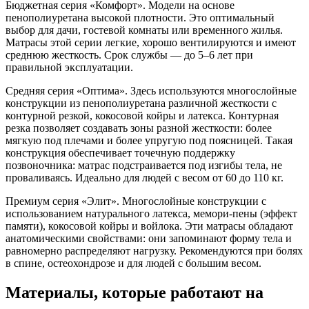
Бюджетная серия «Комфорт». Модели на основе
пенополиуретана высокой плотности. Это оптимальный
выбор для дачи, гостевой комнаты или временного жилья.
Матрасы этой серии легкие, хорошо вентилируются и имеют
среднюю жесткость. Срок службы — до 5–6 лет при
правильной эксплуатации.
Средняя серия «Оптима». Здесь используются многослойные
конструкции из пенополиуретана различной жесткости с
контурной резкой, кокосовой койры и латекса. Контурная
резка позволяет создавать зоны разной жесткости: более
мягкую под плечами и более упругую под поясницей. Такая
конструкция обеспечивает точечную поддержку
позвоночника: матрас подстраивается под изгибы тела, не
проваливаясь. Идеально для людей с весом от 60 до 110 кг.
Премиум серия «Элит». Многослойные конструкции с
использованием натурального латекса, мемори-пены (эффект
памяти), кокосовой койры и войлока. Эти матрасы обладают
анатомическими свойствами: они запоминают форму тела и
равномерно распределяют нагрузку. Рекомендуются при болях
в спине, остеохондрозе и для людей с большим весом.
Материалы, которые работают на