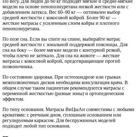
По весу. Для людей до 60 кг подходят мягкие и средне-мягкие
модели на основе пенополиуретана низкой жесткости или с
добавлением латекса. Вес 60–90 кг — оптимален выбор
средней жесткости с кокосовой койрой. Более 90 кг —
жесткие матрасы с усиленным слоем койры и плотного
пенополиуретана.
По позе сна. Если вы спите на спине, выбирайте матрас
средней жесткости с зональной поддержкой поясницы. Для
сна на боку — более мягкие модели с контурной резкой,
чтобы плечо не затекало. Для сна на животе — жесткие
матрасы с кокосовой койрой, предотвращающие прогиб
позвоночника.
По состоянию здоровья. При остеохондрозе или грыжах
межпозвоночных дисков необходима консультация врача. В
общем случае таким пациентам рекомендуются матрасы с
переменной жесткостью (разные зоны) и ортопедическим
эффектом.
По типу основания. Матрасы ВиЦыАн совместимы с любыми
кроватями: с реечным дном, сплошным основанием или
регулируемым каркасом. Для беспружинных моделей
подходит любой тип основания.