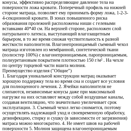
конусы, эффективно распределяющие давление тела на
поверхности ложа кровати. Поперечный профиль на нижней
стороне матраца, позволяет ему принимать форму ложа, 1-2-3-
4-секционной кровати. В зонах повышенного риска
образования пролежней расположены ниши с гелевыми
вставками 40*40 см. На верхней стороне, расположен слой
натурального латекса, выступающий влагозащитным
барьером, в то же время снижая чуствительность к разной
жесткости наполнителя. Влагонепроницаемый съемный чехол
матраца изготовлен из мембранной, синтетической ткани
(полиэстер 100%) с влагонепроницаемым, паропроницаемым,
полиуретановым покрытием плотностью 150 г/м² . На чехле
по центру торцевой части вшита молния.
Преимущество изделия ("Общие")
1. Благодаря уникальной конструкции матрац оказывает
хорошую поддержку тела во время сна и создает все условия
для полноценного лечения. 2. Ячейки наполнителя не
слипаются, независимые конусы даже при максимальой
нагрузке на них оставляют между собой воздушные каналы,
создавая вентиляцию, что значительно увеличивает срок
эксплуатации. 3. Съемный чехол легко снимается, поэтому
осуществлять надлежащий уход и своевременную обработку,
дезинфекцию, стирку и сушку (в зависимости от загрязнения)
матраса можно многократно. 4. Не имеет швов на рабочей
поверхности 5. Молния защищена влагонепроницаемым