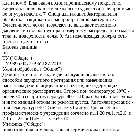
клапаном 6. Благодаря водонепроницаемому покрытию,
жидкость с поверхности чехла легко удаляется и не проникает
во внутрь изделия. 7. Специальная антибактериальная
обработка, защищает от распространения бактерий. 8.
Эластичность чехла позволяет не вызывает ответного
давления и способствует равномерному распределению массы
тела на поверхности ложа. 9. Антискользящая поверхность
препятствует скатыва
Базовая единица
шт
ТУ ("Общие")
ТУ 9396-007-97965187-2013
Уход и обработка ("Общие")
Дезинфекцию и чистку изделия нужно осуществлять
способом двукратного протирания или замачивания
раствором дезинфицирующих средств, не содержащих
органические растворители. Стирка при температуре 30°С -
более 30 раз, при температуре 90°С -10 раз. Барабанная сушка
и интенсивный отжим не рекомендуется. Автоклавирование -
при температуре 90°С не более 30 минут. Для лечебно-
профилактических учреждений согласно п.11.20 гл.1, п.2.6. и
2.16 гл.2 СанПиН 2.1.3.2630-10
Упаковка ("Общие")
полиэтиленовый мешок, запаян термическим способом