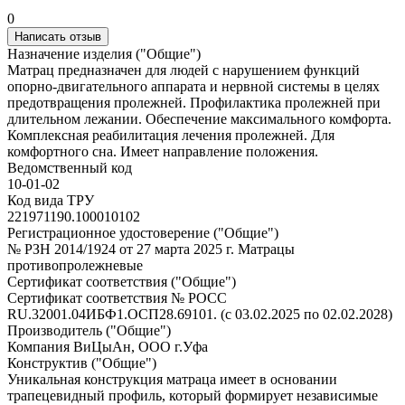
0
Написать отзыв
Назначение изделия ("Общие")
Матрац предназначен для людей с нарушением функций
опорно-двигательного аппарата и нервной системы в целях
предотвращения пролежней. Профилактика пролежней при
длительном лежании. Обеспечение максимального комфорта.
Комплексная реабилитация лечения пролежней. Для
комфортного сна. Имеет направление положения.
Ведомственный код
10-01-02
Код вида ТРУ
221971190.100010102
Регистрационное удостоверение ("Общие")
№ РЗН 2014/1924 от 27 марта 2025 г. Матрацы
противопролежневые
Сертификат соответствия ("Общие")
Сертификат соответствия № РОСС
RU.32001.04ИБФ1.ОСП28.69101. (с 03.02.2025 по 02.02.2028)
Производитель ("Общие")
Компания ВиЦыАн, ООО г.Уфа
Конструктив ("Общие")
Уникальная конструкция матраца имеет в основании
трапецевидный профиль, который формирует независимые