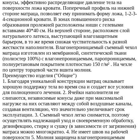
конусы, эффективно распределяющие давление тела на
поверхности ложа кровати. Поперечный профиль на нижней
стороне матраца, позволяет ему принимать форму ложа, 1-2-3-
4-секционной кровати. В зонах повышенного риска
образования пролежней расположены ниши с гелевыми
вставками 40*40 см. На верхней стороне, расположен слой
натурального латекса, выступающий влагозащитным
барьером, в то же время снижая чуствительность к разной
жесткости наполнителя. Влагонепроницаемый съемный чехол
матраца изготовлен из мембранной, синтетической ткани
(полиэстер 100%) с влагонепроницаемым, паропроницаемым,
полиуретановым покрытием плотностью 150 г/м² . На чехле
по центру торцевой части вшита молния.
Преимущество изделия ("Общие")
1. Благодаря уникальной конструкции матрац оказывает
хорошую поддержку тела во время сна и создает все условия
для полноценного лечения. 2. Ячейки наполнителя не
слипаются, независимые конусы даже при максимальой
нагрузке на них оставляют между собой воздушные каналы,
создавая вентиляцию, что значительно увеличивает срок
эксплуатации. 3. Съемный чехол легко снимается, поэтому
осуществлять надлежащий уход и своевременную обработку,
дезинфекцию, стирку и сушку (в зависимости от загрязнения)
матраса можно многократно. 4. Не имеет швов на рабочей
поверхности 5. Молния защищена влагонепроницаемым