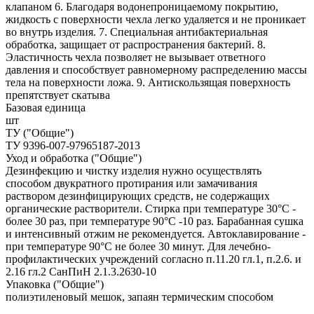
клапаном 6. Благодаря водонепроницаемому покрытию,
жидкость с поверхности чехла легко удаляется и не проникает
во внутрь изделия. 7. Специальная антибактериальная
обработка, защищает от распространения бактерий. 8.
Эластичность чехла позволяет не вызывает ответного
давления и способствует равномерному распределению массы
тела на поверхности ложа. 9. Антискользящая поверхность
препятствует скатыва
Базовая единица
шт
ТУ ("Общие")
ТУ 9396-007-97965187-2013
Уход и обработка ("Общие")
Дезинфекцию и чистку изделия нужно осуществлять
способом двукратного протирания или замачивания
раствором дезинфицирующих средств, не содержащих
органические растворители. Стирка при температуре 30°С -
более 30 раз, при температуре 90°С -10 раз. Барабанная сушка
и интенсивный отжим не рекомендуется. Автоклавирование -
при температуре 90°С не более 30 минут. Для лечебно-
профилактических учреждений согласно п.11.20 гл.1, п.2.6. и
2.16 гл.2 СанПиН 2.1.3.2630-10
Упаковка ("Общие")
полиэтиленовый мешок, запаян термическим способом