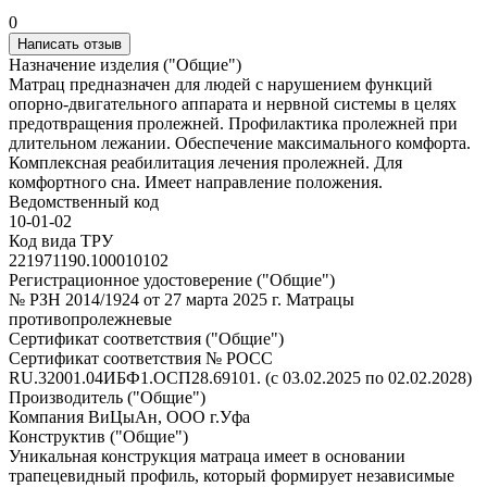
0
Написать отзыв
Назначение изделия ("Общие")
Матрац предназначен для людей с нарушением функций
опорно-двигательного аппарата и нервной системы в целях
предотвращения пролежней. Профилактика пролежней при
длительном лежании. Обеспечение максимального комфорта.
Комплексная реабилитация лечения пролежней. Для
комфортного сна. Имеет направление положения.
Ведомственный код
10-01-02
Код вида ТРУ
221971190.100010102
Регистрационное удостоверение ("Общие")
№ РЗН 2014/1924 от 27 марта 2025 г. Матрацы
противопролежневые
Сертификат соответствия ("Общие")
Сертификат соответствия № РОСС
RU.32001.04ИБФ1.ОСП28.69101. (с 03.02.2025 по 02.02.2028)
Производитель ("Общие")
Компания ВиЦыАн, ООО г.Уфа
Конструктив ("Общие")
Уникальная конструкция матраца имеет в основании
трапецевидный профиль, который формирует независимые