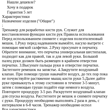
Нашли дешевле?
Хочу в подарок
Гарантия 5 лет
Характеристики
Назначение изделия ("Общие")
:
Тренажер для разработки кисти рук. Служит для
восстановления функции кисти рук Правила использования
Перед использованием снимите с изделия полиэтиленовый
мешок. 1.Руку перед надеванием вымойте, насухо вытрете с
помощью мягкой салфетки. 2.Руку просуньте в перчатку.
Обратите внимание, что перчатка универсальная шестипалая,
подходит как для правой, так и для левой руки. Большой
палец руки должен быть размещен в крайнем отверстии
перчатки. 3.Высуньте пальцы руки в отверстие перчатки.
Застегните ремешок на запястье. 4.Закрутите воздушный
клапан. При помощи груши накачайте воздух, до тех пор пока
не почувствуйте растяжение мышц кисти руки 5.Далее дайте
руке привыкнуть к этому состоянию в течение 3-5 минут,
затем с помощью груши подайте еще немного воздуха.
Повторите процедуру 3-5 раз. Раскрутите воздушный клапан
для спуска воздуха. Расстегните ре мешок и снимите перчатку
с руки. Процедуру необходимо выполнять 2 раза в день, с
интервалом в 6-8 часов. Тренажер необходимо испол
Все характеристики