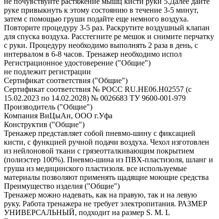
не почувствуйте растяжение мышц кисти руки 5.Далее дайте
руке привыкнуть к этому состоянию в течение 3-5 минут,
затем с помощью груши подайте еще немного воздуха.
Повторите процедуру 3-5 раз. Раскрутите воздушный клапан
для спуска воздуха. Расстегните ре мешок и снимите перчатку
с руки. Процедуру необходимо выполнять 2 раза в день, с
интервалом в 6-8 часов. Тренажер необходимо испол
Регистрационное удостоверение ("Общие")
не подлежит регистрации
Сертификат соответствия ("Общие")
Сертификат соответствия № РОСС RU.HE06.Н02557 (с
15.02.2023 по 14.02.2028) № 0026683 ТУ 9600-001-979
Производитель ("Общие")
Компания ВиЦыАн, ООО г.Уфа
Конструктив ("Общие")
Тренажер представляет собой пневмо-шину с фиксацией
кисти, с функцией ручной подачи воздуха. Чехол изготовлен
из нейлоновой ткани с грязеотталкивающим покрытием
(полиэстер 100%). Пневмо-шина из ПВХ-пластизоля, шланг и
груша из медицинского пластизоля. все используемые
материалы позволяют применять щадящие моющие средства
Преимущество изделия ("Общие")
Тренажер можно надевать, как на правую, так и на левую
руку. Работа тренажера не требует электропитания. РАЗМЕР
УНИВЕРСАЛЬНЫЙ, подходит на размер S. M. L