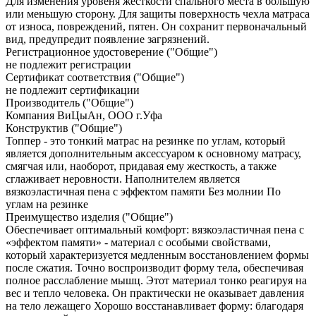
Для изменения уровеня жесткости спального места в большую
или меньшую сторону. Для защиты поверхность чехла матраса
от износа, повреждений, пятен. Он сохранит первоначальный
вид, предупредит появление загрязнений.
Регистрационное удостоверение ("Общие")
не подлежит регистрации
Сертификат соответствия ("Общие")
не подлежит сертификации
Производитель ("Общие")
Компания ВиЦыАн, ООО г.Уфа
Конструктив ("Общие")
Топпер - это тонкий матрас на резинке по углам, который
является дополнительным аксессуаром к основному матрасу,
смягчая или, наоборот, придавая ему жесткость, а также
сглаживает неровности. Наполнителем является
вязкоэластичная пена с эффектом памяти Без молнии По
углам на резинке
Преимущество изделия ("Общие")
Обеспечивает оптимальный комфорт: вязкоэластичная пена с
«эффектом памяти» - материал с особыми свойствами,
который характеризуется медленным восстановлением формы
после сжатия. Точно воспроизводит форму тела, обеспечивая
полное расслабление мышц. Этот материал тонко реагируя на
вес и тепло человека. Он практически не оказывает давления
на тело лежащего Хорошо восстанавливает форму: благодаря