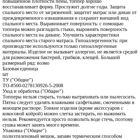
повышенной плотности пены, топпер хорошо
восстанавливает форму. Прослужит долгие годы. Защита
спального место от загрязнений: защитит матрас или диван от
преждевременного изнашивания и сохранит внешний вид
спального места. Выравнивает поверхность: с помощью
топпера можно разгладить стыки, выровнять поверхность
спального места на диване. Улучшить характеристики
спального места старого матраса. Гипоаллергенность: при
производстве используются только гипоаллергенные
материалы. Изделие не вызывает аллергии, не является средой
для размножения бактерий, грибков, клещей. Большой
размерный ряд: возмо
Базовая единица
шт
ТУ ("Общие")
ТО-8500-0278130926-5-2008
Уход и обработка ("Общие")
Топперы нельзя стирать, только вытряхивать или пылесосить.
Пятна следует удалять влажными салфетками, смоченными в
моющем растворе. Тонкие изделия (кроме аксессуаров с
кокосовой койрой) можно слегка застирать, но выжимать
нельзя. Рекомендуется просто позволить воде стечь, поэтому
сушка может занять много времени.
Упаковка ("Общие")
полиэтиленовый мешок, запаян термическим способом