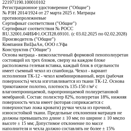
221971190.100010102
Регистрационное удостоверение ("Общие")
№ РЗН 2014/1924 от 27 марта 2025 г. Матрацы
противопролежневые
Сертификат соответствия ("Общие")
Сертификат соответствия № РОСС
RU.32001.04ИБФ1.ОСП28.69101. (с 03.02.2025 по 02.02.2028)
Производитель ("Общие")
Компания ВиЦыАн, ООО г.Уфа
Конструктив ("Общие")
Основа матраца - вязкоэластичный формовой пенополиуретан
состоящий их трех блоков, сверху на каждом блоке
расположена гелевая вставка, каждый блок в отдельности
имеет съемный чехол из спанбонда. Чехол - вариант
исполнения ТК-12 - чехол комбинированный, верх (рабочая
поверхность) чехла изготавливается из ткани ТК-12. Основа
трикотажное полотно, плотность 135-150 г/м² с
влагонепроницаемой, паропроницаемой полиуретановой
мембраной. Состав: полиэстер 82%, полиуретан 18%, нижняя
поверхность чехла имеет (которая соприкасается с
поверхностью ложа кровати) ручки чехла из прочной,
износостойкой ткани. Предельные отклонения матрацев не
должны превышать:по длине ± 10 мм; по ширине ± 10 мм;по
высоте ± 15 мм; Допустимое отклонение по массе
наполнителя и чехла должно составлять не более ± 15%