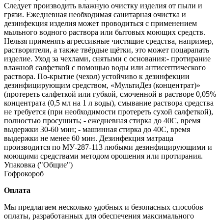
Следует производить влажную очистку изделия от пыли и
грязи. Ежедневная необходимая санитарная очистка и
дезинфекция изделия может проводиться с применением
мыльного водного раствора или бытовых моющих средств.
Нельзя применять агрессивные чистящие средства, например,
растворители, а также твёрдые щётки, это может поцарапать
изделие. Уход за чехлами, снятыми с основания:- протирание
влажной салфеткой с помощью воды или антисептического
раствора. По-крытие (чехол) устойчиво к дезинфекции
дезинфицирующим средством, «МультиДез (концентрат)»
(протереть салфеткой или губкой, смоченной в растворе 0,05%
концентрата (0,5 мл на 1 л воды), смывание раствора средства
не требуется (при необходимости протереть сухой салфеткой),
полностью просушить; - ежедневная стирка до 40С, время
выдержки 30-60 мин; - машинная стирка до 40С, время
выдержки не менее 60 мин. Дезинфекция матраца
производится по МУ‐287‐113 любыми дезинфицирующими и
моющими средствами методом орошения или протирания.
Упаковка ("Общие")
Гофрокороб
Оплата
Мы предлагаем несколько удобных и безопасных способов
оплаты, разработанных для обеспечения максимального